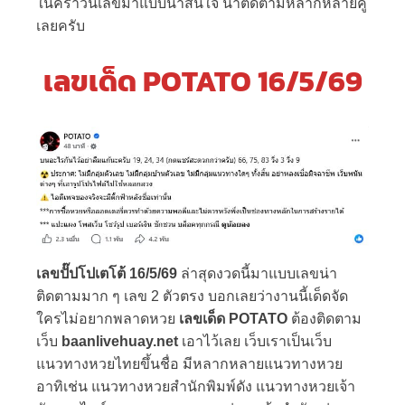
ในคราวนี้เลขมาแบบน่าสนใจ น่าติดตามหลากหลายคู่
เลยครับ
เลขเด็ด POTATO 16/5/69
เลขปั๊ปโปเตโต้ 16/5/69
ล่าสุดงวดนี้มาแบบเลขน่า
ติดตามมาก ๆ เลข 2 ตัวตรง บอกเลยว่างานนี้เด็ดจัด
ใครไม่อยากพลาดหวย
เลขเด็ด POTATO
ต้องติดตาม
เว็บ
baanlivehuay.net
เอาไว้เลย เว็บเราเป็นเว็บ
แนวทางหวยไทยขึ้นชื่อ มีหลากหลายแนวทางหวย
อาทิเช่น แนวทางหวยสำนักพิมพ์ดัง แนวทางหวยเจ้า