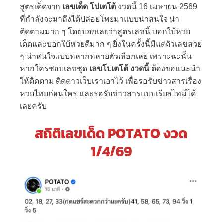
สูตรเด็ดจาก
เลขเด็ด โปเตโต้
งวดนี้ 16 เมษายน 2569
ที่กำลังจะมาถึงได้ปล่อยโพยมาแบบน่าสนใจ น่า
ติดตามมาก ๆ โดยบอกเลยว่าสูตรเลขนี้ บอกใบ้หวย
เด็ดและบอกใบ้หวยดีมาก ๆ ยิ่งในครั้งนี้มีแต่ตัวเลขสวย
ๆ น่าสนใจแบบหลากหลายตัวเลือกเลย เพราะฉะนั้น
หากใครชอบเลขชุด
เลขโปเตโต้ งวดนี้
ต้องขอแนะนำ
ให้ติดตาม ติดดาวเว็บเราเอาไว้ เพื่อรอรับข่าวสารเรื่อง
หวยไทยก่อนใคร และรอรับข่าวสารแบบเรียลไทม์ได้
เลยครับ
สถิติเลขเด็ด POTATO งวด
1/4/69