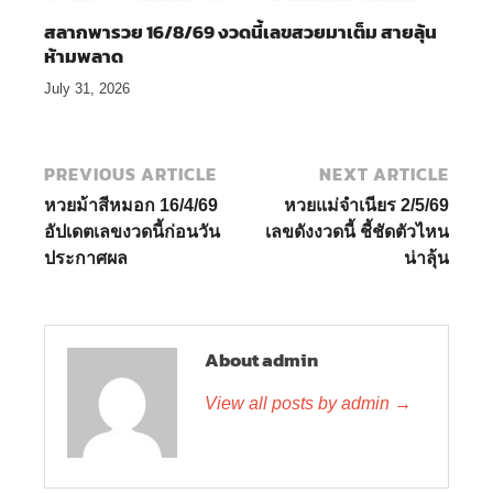
สลากพารวย 16/8/69 งวดนี้เลขสวยมาเต็ม สายลุ้น
ห้ามพลาด
July 31, 2026
PREVIOUS ARTICLE
NEXT ARTICLE
หวยม้าสีหมอก 16/4/69
หวยแม่จำเนียร 2/5/69
อัปเดตเลขงวดนี้ก่อนวัน
เลขดังงวดนี้ ชี้ชัดตัวไหน
ประกาศผล
น่าลุ้น
About admin
View all posts by admin
→