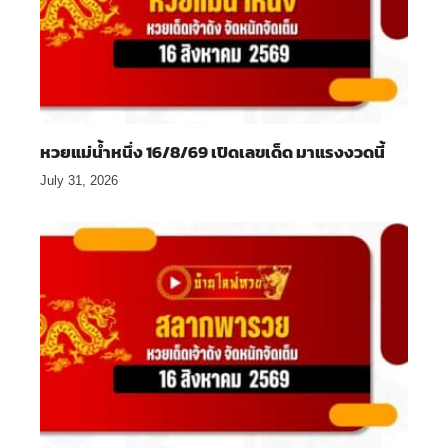
หวยแม่น้ำหนึ่ง 16/8/69 เปิดเลขเด็ด มาแรงงวดนี้
July 31, 2026