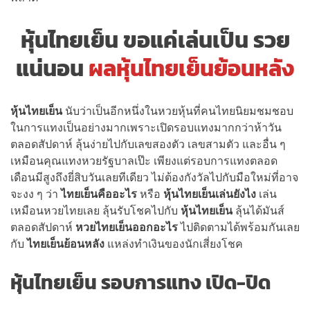
หุ้นไทยเย็น ขอแค่เล่นเป็น รวย
แน่นอน
ผลหุ้นไทยเย็นย้อนหลัง
หุ้นไทยเย็น
นับว่าเป็นอีกหนึ่งในหวยหุ้นที่คนไทยนิยมชมชอบ
ในการแทงเป็นอย่างมากเพราะเปิดรอบแทงมากกว่าห้าวัน
ตลอดสัปดาห์ ลุ้นง่ายไปกับเลขสองตัว เลขสามตัว และอื่น ๆ
เหมือนคุณแทงหวยรัฐบาลเป๊ะ เพียงแต่รอบการแทงตลอด
เดือนมีสูงถึงยี่สิบวันเลยทีเดียว ไม่ต้องกังวัลไปกับมือใหม่ที่อาจ
จะงง ๆ ว่า
ไทยเย็นคืออะไร
หรือ
หุ้นไทยเย็นเล่นยังไง
เล่น
เหมือนหวยไทยเลย ลุ้นรับโชคไปกับ
หุ้นไทยเย็น
ลุ้นได้มันส์
ตลอดสัปดาห์
หวยไทยเย็นออกอะไร
ไปติดตามได้พร้อมกันเลย
กับ
ไทยเย็นย้อนหลัง
แหล่งทำเงินของนักเสี่ยงโชค
หุ้นไทยเย็น รอบการแทง เปิด-ปิด