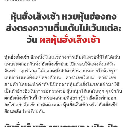
หุ้นฮั่งเส็งเช้า หวยหุ้นฮ่องกง
ส่งตรงความตื่นเต้นไม่เว้นแต่ละ
วัน
ผลหุ้นฮั่งเส็งเช้า
หุ้นฮั่งเส็งเช้า
อีกหนึ่งในแนวทางการเดิมพันหวยที่มีให้ได้เล่น
แทบจะตลอดวันทั้ง
ฮั่งเส็งเช้าบ่าย
เปิดรอบให้แทงตั้งแต่วัน
จันทร์ – ศุกร์ สนุกได้ตลอดทั้งสัปดาห์ หลากหลายไปด้วยรูป
แบบการแทงทั้งเลขสองตัวบน – ล่าง/ เลขวิ่งบน – ล่าง/ เลข
สามตัว โดยจะนำค่าดัชนีปิดตลาดหุ้นฮั่งเส็งในรอบเช้ามาใช้
เป็นตัวอ้างอิงในการออกผลหวย ลุ้นสนุกได้เลยในทุก ๆ เช้ากับ
ผลฮั่งเส็งเช้าวันนี้
สำหรับคอหวยที่อยากรู้ว่า
ฮั่งเส็งเช้าออก
อะไร
อย่าลืมเข้ามาติดตามผล
หุ้นฮั่งเส็งเช้า
หรือ
ฮั่งเส็งเช้า
ย้อนหลัง
ไปพร้อมกัน