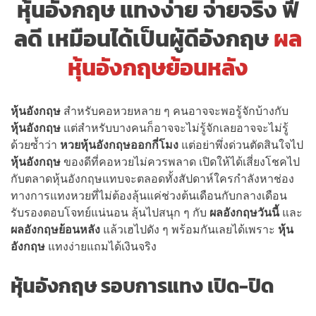
หุ้นอังกฤษ แทงง่าย จ่ายจริง ฟี
ลดี เหมือนได้เป็นผู้ดีอังกฤษ
ผล
หุ้นอังกฤษย้อนหลัง
หุ้นอังกฤษ
สำหรับคอหวยหลาย ๆ คนอาจจะพอรู้จักบ้างกับ
หุ้นอังกฤษ
แต่สำหรับบางคนก็อาจจะไม่รู้จักเลยอาจจะไม่รู้
ด้วยซ้ำว่า
หวยหุ้นอังกฤษออกกี่โมง
แต่อย่าพึ่งด่วนตัดสินใจไป
หุ้นอังกฤษ
ของดีที่คอหวยไม่ควรพลาด เปิดให้ได้เสี่ยงโชคไป
กับตลาดหุ้นอังกฤษแทบจะตลอดทั้งสัปดาห์ใครกำลังหาช่อง
ทางการแทงหวยที่ไม่ต้องลุ้นแค่ช่วงต้นเดือนกับกลางเดือน
รับรองตอบโจทย์แน่นอน ลุ้นไปสนุก ๆ กับ
ผลอังกฤษวันนี้
และ
ผลอังกฤษย้อนหลัง
แล้วเฮไปดัง ๆ พร้อมกันเลยได้เพราะ
หุ้น
อังกฤษ
แทงง่ายแถมได้เงินจริง
หุ้นอังกฤษ รอบการแทง เปิด-ปิด