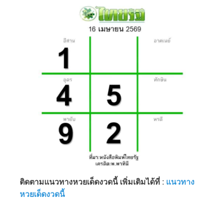
ติดตามแนวทางหวยเด็ดงวดนี้ เพิ่มเติมได้ที่
:
แนวทาง
หวยเด็ดงวดนี้