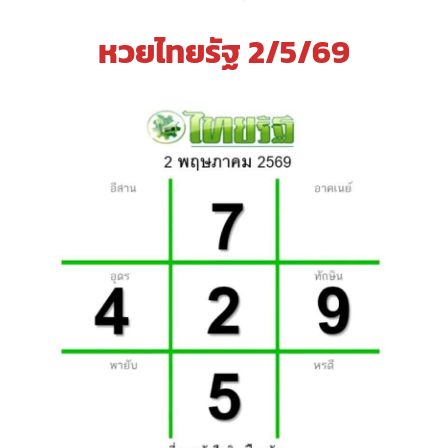
หวยไทยรัฐ 2/5/69