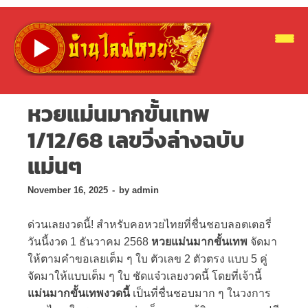
หวยแม่นมากขั้นเทพ
1/12/68 เลขวิ่งล่างฉบับ
แม่นๆ
November 16, 2025
-
by
admin
ด่วนเลยงวดนี้! สำหรับคอหวยไทยที่ชื่นชอบลอตเตอรี่
วันนี้งวด 1 ธันวาคม 2568
หวยแม่นมากขั้นเทพ
จัดมา
ให้ตามคำขอเลยเต็ม ๆ ใบ ตัวเลข 2 ตัวตรง แบบ 5 คู่
จัดมาให้แบบเต็ม ๆ ใบ ชัดแจ๋วเลยงวดนี้ โดยที่เจ้านี้
แม่นมากขั้นเทพงวดนี้
เป็นที่ชื่นชอบมาก ๆ ในวงการ