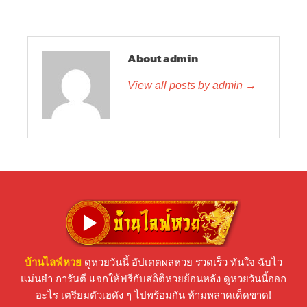
About admin
View all posts by admin
→
บ้านไลฟ์หวย
ดูหวยวันนี้ อัปเดตผลหวย รวดเร็ว ทันใจ ฉับไว
แม่นยำ การันตี แจกให้ฟรีกับสถิติหวยย้อนหลัง ดูหวยวันนี้ออก
อะไร เตรียมตัวเฮดัง ๆ ไปพร้อมกัน ห้ามพลาดเด็ดขาด!