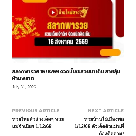
สลากพารวย 16/8/69 งวดนี้เลขสวยมาเต็ม สายลุ้น
ห้ามพลาด
July 31, 2026
PREVIOUS ARTICLE
NEXT ARTICLE
หวยไทยตัวล่างเด็ดๆ หวย
หวยบ้านไผ่เมืองพล
แม่จำเนียร 1/12/68
1/12/68 ตัวเด็ดตัวแม่นที่
ต้องติดตาม!