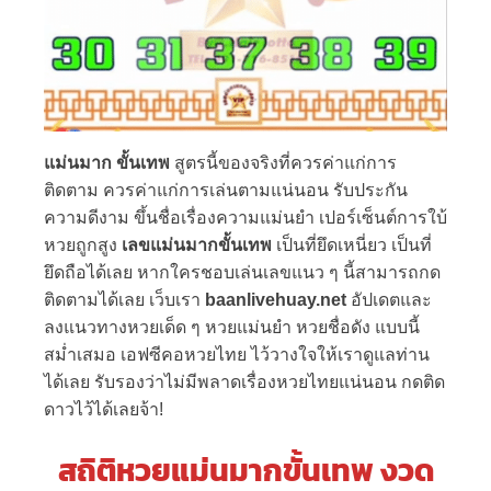
แม่นมาก ขั้นเทพ
สูตรนี้ของจริงที่ควรค่าแก่การ
ติดตาม ควรค่าแก่การเล่นตามแน่นอน รับประกัน
ความดีงาม ขึ้นชื่อเรื่องความแม่นยำ เปอร์เซ็นต์การใบ้
หวยถูกสูง
เลขแม่นมากขั้นเทพ
เป็นที่ยึดเหนี่ยว เป็นที่
ยึดถือได้เลย หากใครชอบเล่นเลขแนว ๆ นี้สามารถกด
ติดตามได้เลย เว็บเรา
baanlivehuay.net
อัปเดตและ
ลงแนวทางหวยเด็ด ๆ หวยแม่นยำ หวยชื่อดัง แบบนี้
สม่ำเสมอ เอฟซีคอหวยไทย ไว้วางใจให้เราดูแลท่าน
ได้เลย รับรองว่าไม่มีพลาดเรื่องหวยไทยแน่นอน กดติด
ดาวไว้ได้เลยจ้า!
สถิติหวยแม่นมากขั้นเทพ งวด