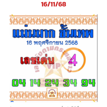
16/11/68