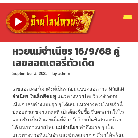
หวยแม่จำเนียร 16/9/68 คู่
เลขลอตเตอรี่ตัวเด็ด
September 3, 2025
-
by
admin
เลขลอตเตอรี่เจ้าดังที่เป็นที่นิยมแบบตลอดกาล
หวยแม่
จำเนียร ใบเล็กสีชมพู
แนวทางหวยไทยวิ่ง 2 ตัวตรง
เน้น ๆ เลขล่างแบบจุก ๆ ได้เลย แนวทางหวยไทยเจ้านี้
ปล่อยตัวเลขมาแต่ละที เป็นต้องรีบซื้อ รีบตามกันให้ไว
เลยครับ เป็นตัวเลขเด็ดที่ต้องจับจ้องเป็นพิเศษเลยก็ว่า
ได้ แนวทางหวยไทย
แม่จำเนียร
ทำถึงมาก ๆ เป็น
แนวทางหวยที่แม่นยำ และชัดเจนมาก ๆ มีมาให้พร้อม