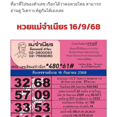
ที่มาที่ไปของตัวเลข เรียกได้ว่าคอหวยไทย สามารถ
อ่านดู วิเคราะห์ดูกันได้เองเลย
หวยแม่จำเนียร 16/9/68