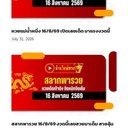
หวยแม่น้ำหนึ่ง 16/8/69 เปิดเลขเด็ด มาแรงงวดนี้
July 31, 2026
สลากพารวย 16/8/69 งวดนี้เลขสวยมาเต็ม สายลุ้น