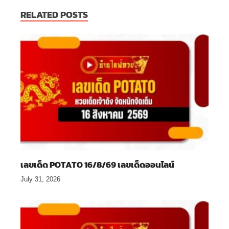
RELATED POSTS
เลขเด็ด POTATO 16/8/69 เลขเด็ดออนไลน์
July 31, 2026