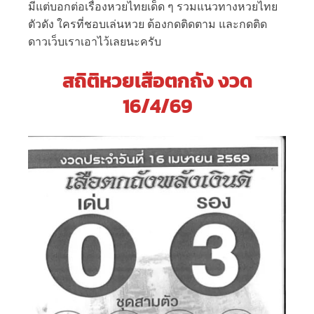
มีแต่บอกต่อเรื่องหวยไทยเด็ด ๆ รวมแนวทางหวยไทย
ตัวดัง ใครที่ชอบเล่นหวย ต้องกดติดตาม และกดติด
ดาวเว็บเราเอาไว้เลยนะครับ
สถิติหวยเสือตกถัง งวด
16/4/69