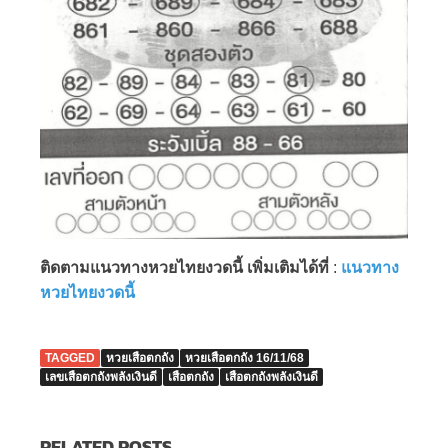
ติดตามแนวทางหวยไทยงวดนี้ เพิ่มเติมได้ที่
:
แนวทาง
หวยไทยงวดนี้
TAGGED
หวยเสือตกถัง
หวยเสือตกถัง 16/11/68
เลขเสือตกถังพลังเงินดี
เสือตกถัง
เสือตกถังพลังเงินดี
RELATED POSTS