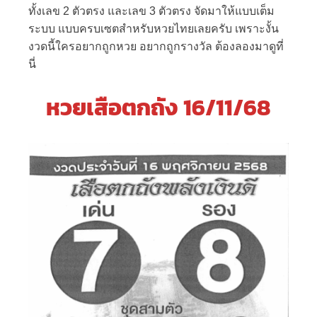
ทั้งเลข 2 ตัวตรง และเลข 3 ตัวตรง จัดมาให้แบบเต็ม
ระบบ แบบครบเซตสำหรับหวยไทยเลยครับ เพราะงั้น
งวดนี้ใครอยากถูกหวย อยากถูกรางวัล ต้องลองมาดูที่
นี่
หวยเสือตกถัง 16/11/68