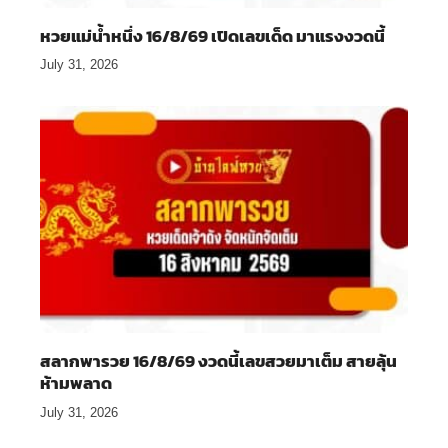
หวยแม่น้ำหนึ่ง 16/8/69 เปิดเลขเด็ด มาแรงงวดนี้
July 31, 2026
สลากพารวย 16/8/69 งวดนี้เลขสวยมาเต็ม สายลุ้น
ห้ามพลาด
July 31, 2026