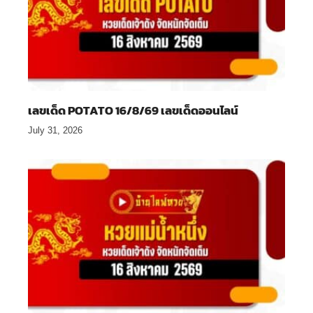
เลขเด็ด POTATO 16/8/69 เลขเด็ดออนไลน์
July 31, 2026