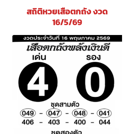
สถิติหวยเสือตกถัง งวด
16/5/69