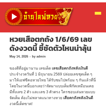
หวยเสือตกถัง 1/6/69 เลข
ดังงวดนี้ ชี้ชัดตัวไหนน่าลุ้น
May 14, 2026
-
by
admin
ของดีที่อยู่มานาน เลขเด็ด
เลขเสือตกถังพลังเงินดี
ประจำงวดวันที่ 1 มิถุนายน 2569 ปล่อยเลขชุดเด็ด ๆ
มาให้เอฟซีคอหวยไทย ได้รับชมไปพร้อม ๆ กันแล้วที่นี่
โดยในงวดนี้บอกเลยว่าจัดมาแบบเต็มพิกัดเหมือนเคย
มีทั้งเลข 2 ตัว และเลข 3 ตัวตรง ใครชอบเล่นหวยแบบ
จัดเต็ม ต้องไม่พลาดแนวทางหวย
เสือตกถังพลังเงินดี
งวดนี้เด็ดขาด!