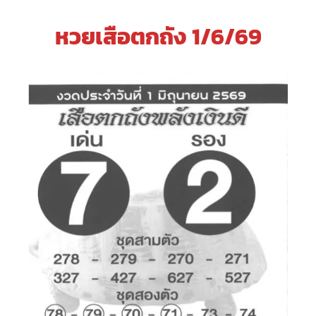
หวยเสือตกถัง 1/6/69