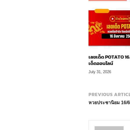
เลขเด็ด POTATO 16
เด็ดออนไลน์
July 31, 2026
PREVIOUS ARTIC
หวยประชานิยม 16/6/