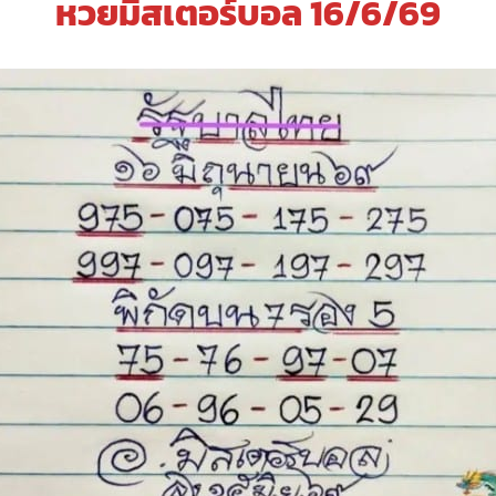
หวยมิสเตอร์บอล 16/6/69