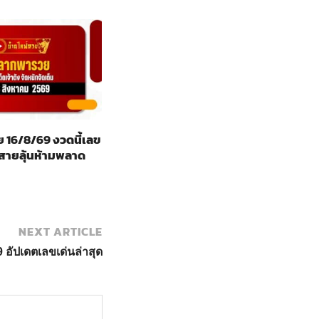
16/8/69 งวดนี้เลข
สายลุ้นห้ามพลาด
NEXT ARTICLE
 อัปเดตเลขเด่นล่าสุด