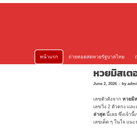
หน้าแรก
ถ่ายทอดสดหวยรัฐบาลไทย
หวยมิสเตอ
June 2, 2026
-
by
admi
เลขตัวดังจาก
หวยมิ
เลขวิ่ง 2 ตัวตรง แ
ล่าสุด
นี้เลย ซึ่งเจ้า
เลขเด็ด ๆ ในใจ แน