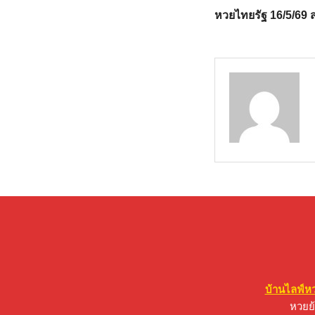
หวยไทยรัฐ 16/5/69 ส
บ้านไลฟ์ห
หวยย้