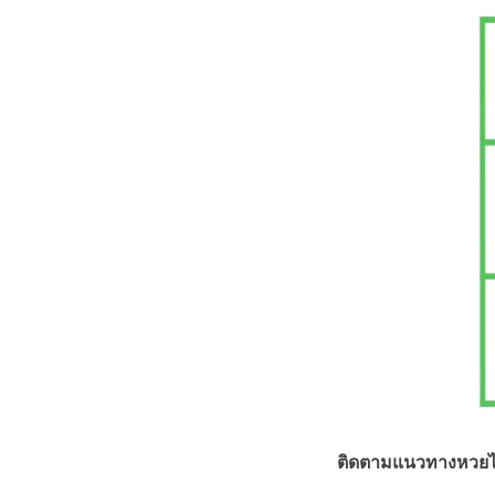
ติดตามแนวทางหวยไทยง