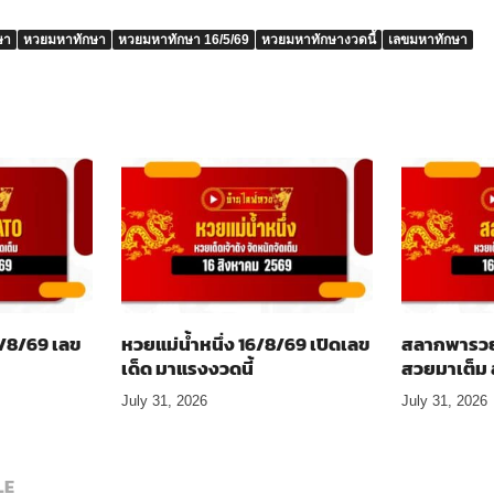
ษา
หวยมหาทักษา
หวยมหาทักษา 16/5/69
หวยมหาทักษางวดนี้
เลขมหาทักษา
/8/69 เลข
หวยแม่น้ำหนึ่ง 16/8/69 เปิดเลข
สลากพารวย 
เด็ด มาแรงงวดนี้
สวยมาเต็ม 
July 31, 2026
July 31, 2026
LE