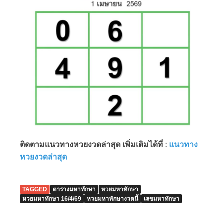
ติดตามแนวทางหวยงวดล่าสุด เพิ่มเติมได้ที่
:
แนวทาง
หวยงวดล่าสุด
TAGGED
ตารางมหาทักษา
หวยมหาทักษา
หวยมหาทักษา 16/4/69
หวยมหาทักษางวดนี้
เลขมหาทักษา