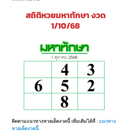
สถิติหวยมหาทักษา งวด
1/10/68
ติดตามแนวทางหวยเด็ดงวดนี้ เพิ่มเติมได้ที่
:
แนวทาง
หวยเด็ดงวดนี้