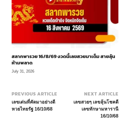
สลากพารวย 16/8/69 งวดนี้เลขสวยมาเต็ม สายลุ้น
ห้ามพลาด
July 31, 2026
PREVIOUS ARTICLE
NEXT ARTICLE
เลขเด่นที่คัดมาอย่างดี
เลขสวยๆ เลขลุ้นโชคดี
หวยไทยรัฐ 16/10/68
เลขทักษามหารานี
16/10/68