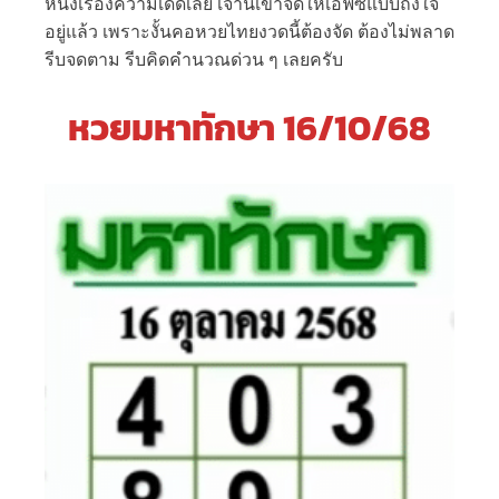
หนึ่งเรื่องความเด็ดเลย เจ้านี้เขาจัดให้เอฟซีแบบถึงใจ
อยู่แล้ว เพราะงั้นคอหวยไทยงวดนี้ต้องจัด ต้องไม่พลาด
รีบจดตาม รีบคิดคำนวณด่วน ๆ เลยครับ
หวยมหาทักษา 16/10/68