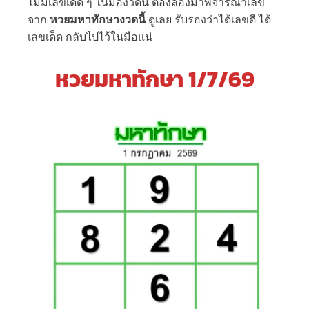
ไม่มีเลขเด็ด ๆ ในมืองวดนี้ ต้องลองมาพิจารณาเลข
จาก
หวยมหาทักษางวดนี้
ดูเลย รับรองว่าได้เลขดี ได้
เลขเด็ด กลับไปไว้ในมือแน่
หวยมหาทักษา 1/7/69