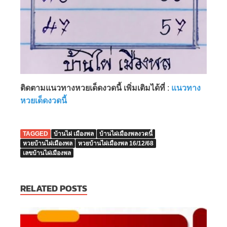
ติดตามแนวทางหวยเด็ดงวดนี้ เพิ่มเติมได้ที่
:
แนวทาง
หวยเด็ดงวดนี้
TAGGED
บ้านไผ่ เมืองพล
บ้านไผ่เมืองพลงวดนี้
หวยบ้านไผ่เมืองพล
หวยบ้านไผ่เมืองพล 16/12/68
เลขบ้านไผ่เมืองพล
RELATED POSTS