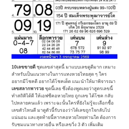
10เลขขายดี
ชุดเลขล่าสุดนี้ มาแบบเลขดูดีมาก เหมาะ
สำหรับเป็นแนวทางในการแทงหวยไทยสุด ๆ ใคร
อยากมีโชคดี อยากได้โชคเด็ด แนะนำให้มาพิจารณา
เลขสลากพารวย
ชุดนี้เลย ซึ่งต้องพูดเลยว่าสูตรเลขนี้
ทำสถิติได้ดี ให้เอฟซีคอหวยไทย ถูกเลข ได้โชค กลับ
ไปหลายคนแล้ว เพราะฉะนั้นใครที่ยังไม่รู้จะเลือกซื้อ
เลขตัวไหนดี มาดูตัวนี้รับรองว่าได้เลขถูกใจกลับไป
แน่นอน และสุดท้ายนี้หากคอหวยไทยท่านใด ต้องการ
รับชมแนวทางหวยอื่น หรือเลขวิ่ง 3 ตัว เพิ่มเติม