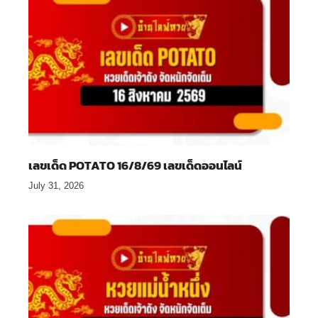
เลขเด็ด POTATO 16/8/69 เลขเด็ดออนไลน์
July 31, 2026