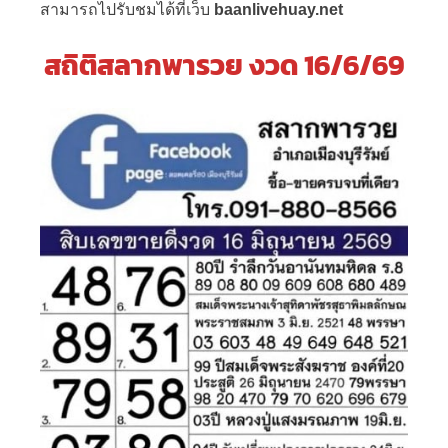
สามารถไปรับชมได้ที่เว็บ
baanlivehuay.net
สถิติสลากพารวย งวด 16/6/69